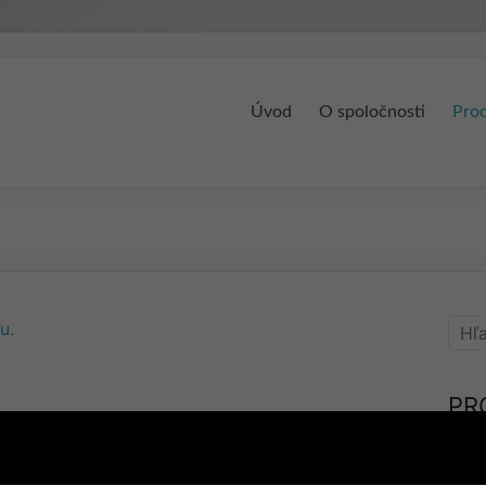
Úvod
O spoločnosti
Pro
u.
PR
Stav
Výst