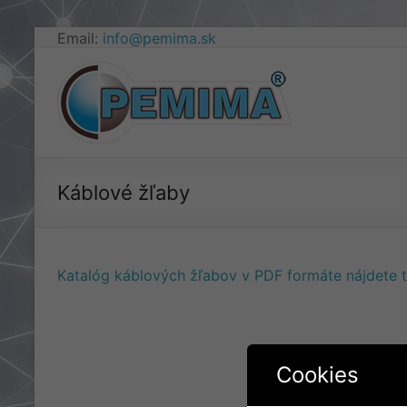
Prejsť
Email:
info@pemima.sk
na
obsah
Pemima
–
elektro
izolačný
Káblové žľaby
a
obalový
Katalóg káblových žľabov v PDF formáte nájdete t
materiál
Cookies