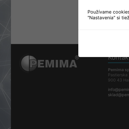
Používame cookies. 
"Nastavenia" si ti
Kontak
Pemima spol
Pastierska
900 43 Ha
info@pemi
sklad@pem