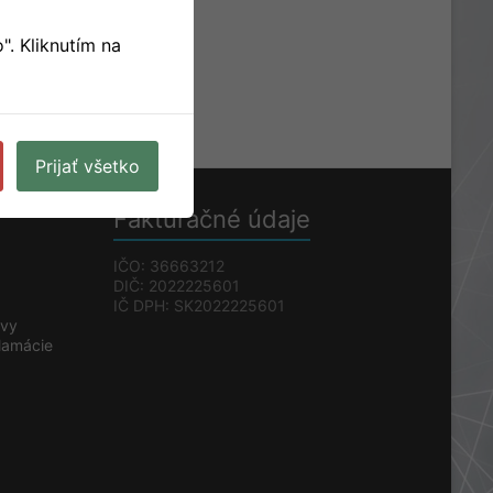
tro izolačný materiál
o". Kliknutím na
ový materiál
ové žľaby
Prijať všetko
Fakturačné údaje
IČO: 36663212
DIČ: 2022225601
IČ DPH: SK2022225601
uvy
klamácie