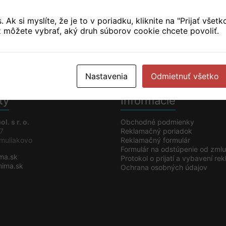
Elek
Ak si myslíte, že je to v poriadku, kliknite na "Prijať všetk
Obal
ež môžete vybrať, aký druh súborov cookie chcete povoliť.
Kábl
Nastavenia
Odmietnuť všetko
ty
Informácie
. s r. o.
Obchodné podmienky
 7
Reklamačný poriadok
muliakovo
Reklamačný formulár
Formulár na odstúpenie od zml
ma.sk
Protokol o prijatí a vybavení re
ima.sk
Ochrana osobných údajov