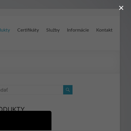
×
dukty
Certifikáty
Služby
Informácie
Kontakt
ODUKTY
ebné a zakrývacie fólie
ražné fólie